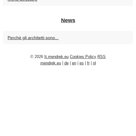
News
Perché gli architetti sono...
© 2026
It.mendrek.eu
Cookies Policy
RSS
mendrek.eu
|
de
|
en
|
es
|
fr
|
nl